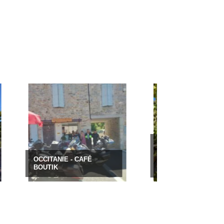
AUVERGNE-RHÔNE-
ALPES - HÔTEL
OCCITANIE - CAFÉ
RESTAURANT LE
BOUTIK
TANARGUE ***