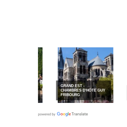
-FRANCHE-
GRAND EST -
MPING
CHAMBRES D'HÔTE GUY
COR
S FORGES
FRIBOURG
OLMU