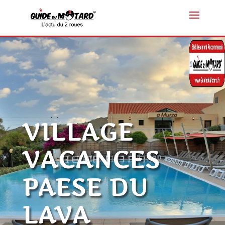
VILLAGE
VACANCES
PAESE DU
LAVA