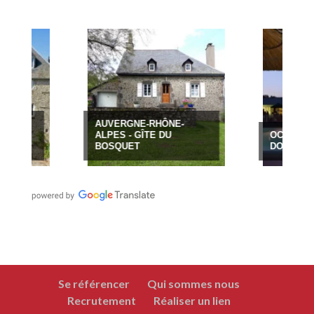
AUVERGNE-RHÔNE-
ALPES - GÎTE DU
OCCITANIE - CA
BOSQUET
DOMAINE DE GAJA
Se référencer
Qui sommes nous
Recrutement
Réaliser un lien