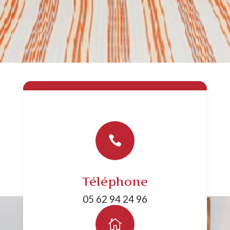

Téléphone
05 62 94 24 96
