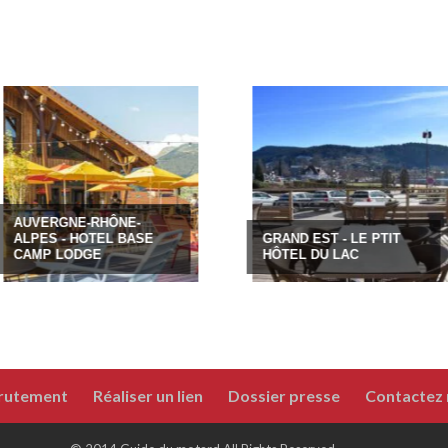
-RHÔNE-
AU
OTEL BASE
GRAND EST - LE PTIT
AL
GE
HÔTEL DU LAC
LA
rutement
Réaliser un lien
Dossier presse
Contactez