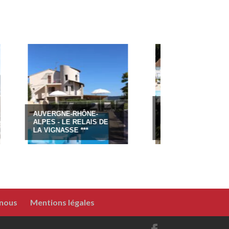
GRAND EST - HOTEL
VERGNE-RHÔNE-
MAISON CARRÉE
PES - LE RELAIS DE
RESTAURANT O'CARRÉ
 VIGNASSE ***
D'ART
 nous
Mentions légales