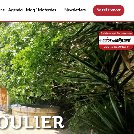
gne
Agenda
Mag ‘ Motardes
Newsletters
Se référencer
OULIER