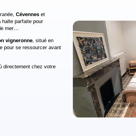
rranée,
Cévennes
et
a halte parfaite pour
d de mer…
on vigneronne
, situé en
pe pour se ressourcer avant
ù directement chez votre