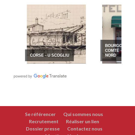
BOURGOGNE-FRANC
COMTÉ - HÔTEL DU
CORSE - U SCOGLIU
NORD
Se référencer
Qui sommes nous
Recrutement
Réaliser un lien
Dossier presse
Contactez nous