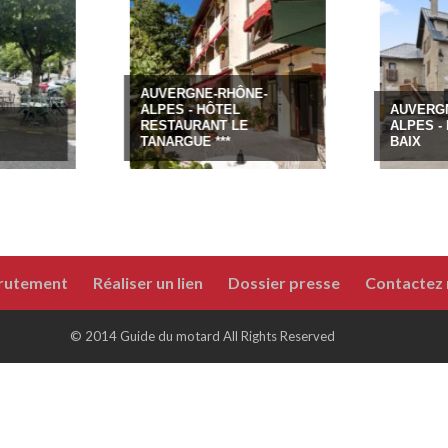
AUVERGNE-RHÔNE-
ALPES - HÔTEL
AUVERGNE-RHÔN
RESTAURANT LE
ALPES -
LE PRÉA
TANARGUE ***
BAIX
rutement
Réaliser un lien
Dossier presse
Contactez
© 2014 Guide du motard All Rights Reserved