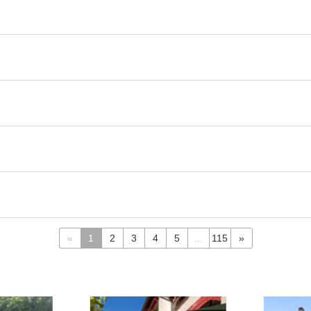
«
1
2
3
4
5
...
115
»