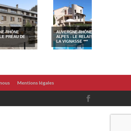
E
AUVERGNE-RHÔNE-
U DE
ALPES - LE RELAIS DE
OCCITANIE
LA VIGNASSE ***
CLOS CE
 nous
Mentions légales