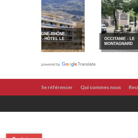
AUVERGNE-RHÔNE-
ALPES - HÔTEL LE
OCCITANIE - LE
DÔME
MONTAGNARD
Se référencer
Qui sommes nous
Rec