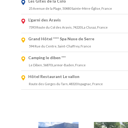
Les Gîtes de la Colo
25 Avenue de la Plage, 50480 Sainte-Mère-Église, France
L’garni des Aravis
7393 Route du Col des Aravis, 74220 La Clusaz, France
Grand Hôtel **** Spa Nuxe de Serre
594 Rue du Centre, Saint-Chaffrey, France
Camping le diben ***
Le Diben, 56870 Larmor-Baden, France
Hôtel Restaurant Le vallon
Route des Gorges du Tarn, 48320 Ispagnac, France