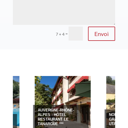
Envoi
=
7 + 4
AUVERGNE-RHÔNE-
ALPES - HÔTEL
NORMANDIE - HO
RESTAURANT LE
GRAND HARD DO
TANARGUE ***
UTAH BEACH