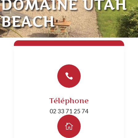
DOMAINE UTAH
BEACH

Téléphone
02 33 71 25 74
